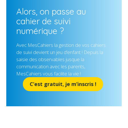
Alors, on passe au
cahier de suivi
numérique ?
Avec MesCahiers la gestion de vos cahiers
de suivi devient un jeu d’enfant ! Depuis la
saisie des observables jusque la
communication avec les parents,
MesCahiers vous facilite la vie !
C’est gratuit, je m’inscris !